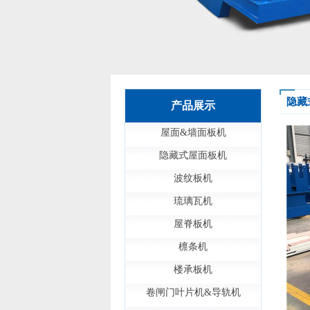
隐藏
产品展示
屋面&墙面板机
隐藏式屋面板机
波纹板机
琉璃瓦机
屋脊板机
檩条机
楼承板机
卷闸门叶片机&导轨机