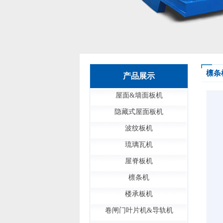
檩条
产品展示
屋面&墙面板机
隐藏式屋面板机
波纹板机
琉璃瓦机
屋脊板机
檩条机
楼承板机
卷闸门叶片机&导轨机